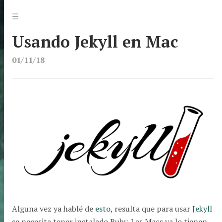
Jump
Menu
☰
to:
Usando Jekyll en Mac
01/11/18
Alguna vez ya hablé de
esto
, resulta que para usar
Jekyll
se necesita tener instalado Ruby. Las Macs ya lo tienen