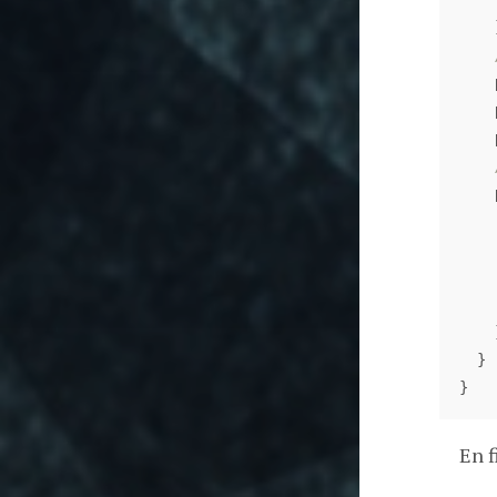
}
}
En f