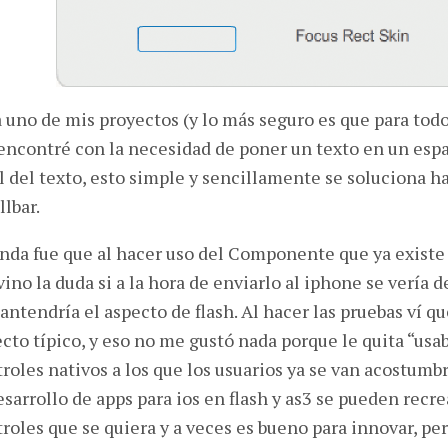
 uno de mis proyectos (y lo más seguro es que para to
ncontré con la necesidad de poner un texto en un espa
l del texto, esto simple y sencillamente se soluciona h
llbar.
nda fue que al hacer uso del Componente que ya existe 
ino la duda si a la hora de enviarlo al iphone se vería 
antendría el aspecto de flash. Al hacer las pruebas ví q
cto típico, y eso no me gustó nada porque le quita “usab
roles nativos a los que los usuarios ya se van acostumb
esarrollo de apps para ios en flash y as3 se pueden rec
roles que se quiera y a veces es bueno para innovar, per