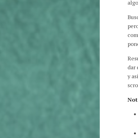
algo
Busq
pero
comp
pone
Resu
dar 
y as
scro
Not