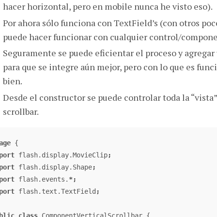
hacer horizontal, pero en mobile nunca he visto eso).
Por ahora sólo funciona con TextField’s (con otros poc
puede hacer funcionar con cualquier control/compone
Seguramente se puede eficientar el proceso y agregar 
para que se integre aún mejor, pero con lo que es fun
bien.
Desde el constructor se puede controlar toda la “vista”
scrollbar.
age
{
port
flash
.
display
.
MovieClip
;
port
flash
.
display
.
Shape
;
port
flash
.
events
.
*;
port
flash
.
text
.
TextField
;
blic
class
ComponentVerticalScrollbar
{