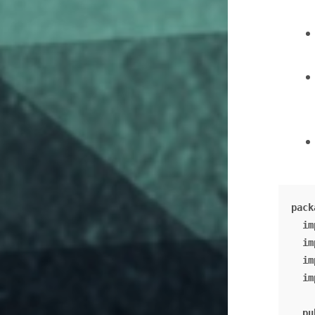
pack
im
im
im
im
pu