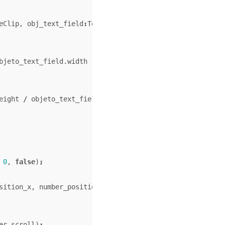
eClip
,
obj_text_field
:
TextField
,
num_width
:
Number
=
5
,
num
bjeto_text_field
.
width
;
eight
/
objeto_text_field
.
maxScrollV
)
;
0
,
false
)
;
sition_x
,
number_position_y
,
num_width
,
num_height
,
10
,
er_scroll
)
;