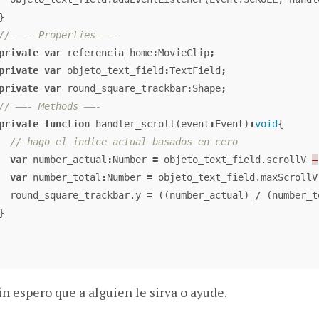
}
// ——- Properties ——-
private
var
referencia_home
:
MovieClip
;
private
var
objeto_text_field
:
TextField
;
private
var
round_square_trackbar
:
Shape
;
// ——- Methods ——-
private
function
handler_scroll
(
event
:
Event
)
:
void
{
// hago el indice actual basados en cero
var
number_actual
:
Number
=
objeto_text_field
.
scrollV
–
var
number_total
:
Number
=
objeto_text_field
.
maxScrollV
round_square_trackbar
.
y
=
((
number_actual
)
/
(
number_t
}
in espero que a alguien le sirva o ayude.