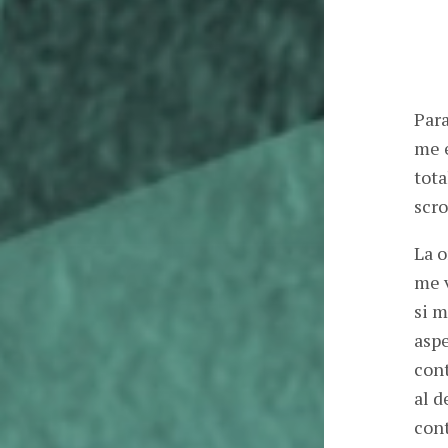
Para
me e
tota
scro
La o
me v
si m
aspe
cont
al d
cont