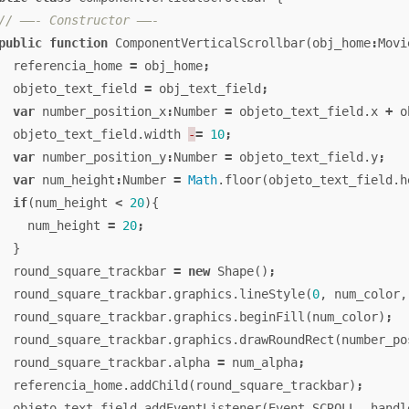
// ——- Constructor ——-
public
function
ComponentVerticalScrollbar
(
obj_home
:
Movi
referencia_home
=
obj_home
;
objeto_text_field
=
obj_text_field
;
var
number_position_x
:
Number
=
objeto_text_field
.
x
+
o
objeto_text_field
.
width
-
=
10
;
var
number_position_y
:
Number
=
objeto_text_field
.
y
;
var
num_height
:
Number
=
Math
.
floor
(
objeto_text_field
.
h
if
(
num_height
<
20
){
num_height
=
20
;
}
round_square_trackbar
=
new
Shape
()
;
round_square_trackbar
.
graphics
.
lineStyle
(
0
,
num_color
,
round_square_trackbar
.
graphics
.
beginFill
(
num_color
)
;
round_square_trackbar
.
graphics
.
drawRoundRect
(
number_po
round_square_trackbar
.
alpha
=
num_alpha
;
referencia_home
.
addChild
(
round_square_trackbar
)
;
objeto_text_field
.
addEventListener
(
Event
.
SCROLL
,
handl