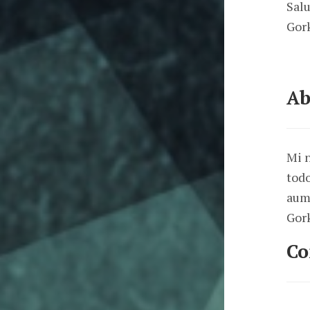
Salu
Gor
Ab
Mi 
todo
aum
Gor
C