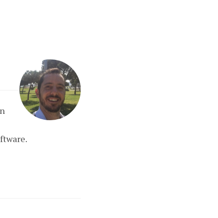
ón
ftware.